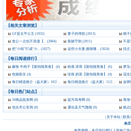
【相关文章浏览】
GF是太平公主 (1932)
妻子的埋怨 (2013)
精子的
老公一点也不浪漫【... (2064)
新娘守则 (2011)
不是我
把“小组”打成“小... (1827)
这些小夫妻,都很懂... (1824)
找丈夫
【每日阅读排行】
麻辣 牛肉干【新拍报美食】 (6)
粉蒸 排骨【新拍报美食】 (6)
梦见单峰骆
色狼医生 (4)
珍珠 奶茶【新拍报美食】 (4)
花生
每日精选推介（益大家）10/20 (4)
每日精选推介（益大家）11/24 (4)
金牌推
【每日热门站点】
26饰品批发网
(8)
提升高考网
(8)
青海
包头市公安局
(8)
通化县天气预报
(8)
糕点
|
关于本站
|
联系
杀庄
免责声明：杀庄排行榜以上所有广告