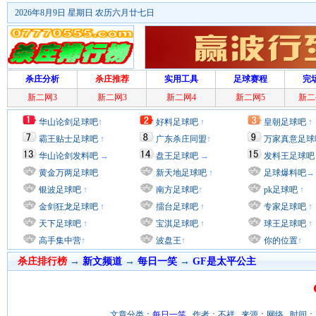
2026年8月9日 星期日 农历六月廿七日
杀庄分析
杀庄推荐
实用工具
足球赛程
完
新二网3
新二网3
新二网4
新二网5
新二
华山论剑足球吧
↑
好料足球吧
↑
皇朝足球吧
↑
霸王贴士足球吧
↑
广东杀庄同盟
↑
万家真意足球
华山论剑发料吧
→
盘王足球吧
→
发料王足球吧
黄金万两足球吧
新天地足球吧
↑
足球爆料吧
→
银波足球吧
↑
南方足球吧
↑
pk足球吧
↑
金剑狂龙足球吧
↑
擂台足球吧
↑
专家足球吧
↑
天下足球吧
↑
宝淇足球吧
↑
球王足球吧
↑
高手集中营
↑
波盘王
↑
你的位置
↑
杀庄排行榜
→
新文频道
→
每日一笑
→
GF是太平公主
文章分类：
每日一笑
作者：不祥 来源：网络 时间：2011/9