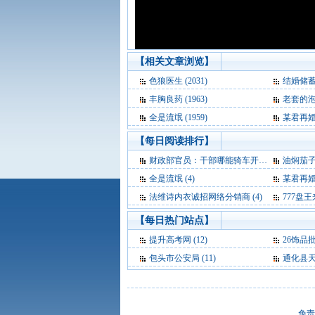
【相关文章浏览】
色狼医生 (2031)
结婚储蓄 (
丰胸良药 (1963)
老套的泡妞
全是流氓 (1959)
某君再婚 新
【每日阅读排行】
财政部官员：干部哪能骑车开会 公车费是要花的 (6)
油焖茄子 
全是流氓 (4)
某君再婚
法维诗内衣诚招网络分销商 (4)
777盘王来
【每日热门站点】
提升高考网
(12)
26饰品
包头市公安局
(11)
通化县
免责