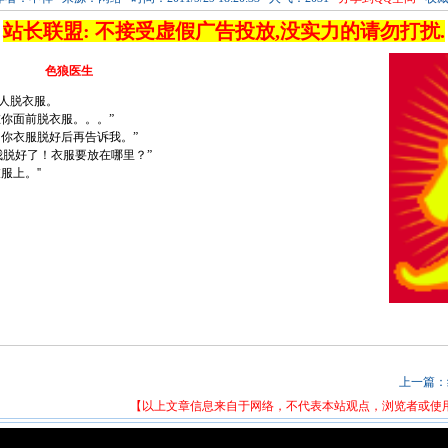
站长联盟: 不接受虚假广告投放,没实力的请勿打扰.
色狼医生
人脱衣服。
在你面前脱衣服。。。”
，你衣服脱好后再告诉我。”
我脱好了！衣服要放在哪里？”
上。''
上一篇：
【以上文章信息来自于网络，不代表本站观点，浏览者或使