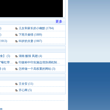
更多
)
儿女和家长的小幽默 (1784)
)
下雨天偷情 (1889)
913)
80岁的夫妻 (1907)
】 (5)
湖南 酸辣 凤翅 (4)
少尴尬 (4)
印媒称中印实施边境协调机制 避免意外冲突 (4)
(4)
怎样做一个高权重的网站 (3)
王全安
(11)
开心网
(5)
责。