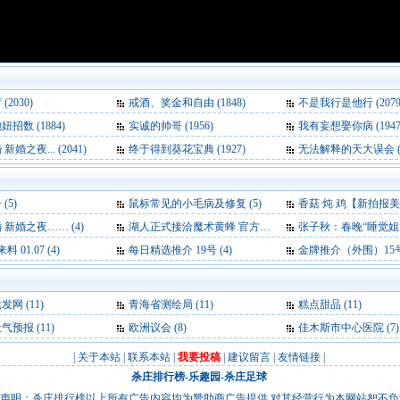
2030)
戒酒、奖金和自由 (1848)
不是我行是他行 (2079
招数 (1884)
实诚的帅哥 (1956)
我有妄想娶你病 (1947
婚之夜... (2041)
终于得到葵花宝典 (1927)
无法解释的天大误会 (1
(5)
鼠标常见的小毛病及修复 (5)
香菇 炖 鸡【新拍报美食
 新婚之夜…… (4)
湖人正式接洽魔术黄蜂 官方求购霍华德+保罗 (4)
张子秋：春晚“睡觉姐”曝红带给央视多
料 01.07 (4)
每日精选推介 19号 (4)
金牌推介（外围）15号 
批发网
(11)
青海省测绘局
(11)
糕点甜品
(11)
天气预报
(11)
欧洲议会
(8)
佳木斯市中心医院
(7)
|
关于本站
|
联系本站
|
我要投稿
|
建议留言
|
友情链接
|
杀庄排行榜
-
乐趣园
-
杀庄足球
声明：杀庄排行榜以上所有广告内容均为赞助商广告提供,对其经营行为本网站恕不负