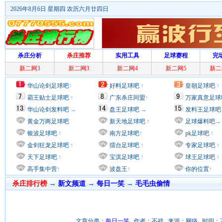
2026年8月6日 星期四 农历六月廿四日
杀庄分析
杀庄推荐
实用工具
足球赛程
完
新二网3
新二网3
新二网4
新二网5
新二
华山论剑足球吧
↑
好料足球吧
↑
皇朝足球吧
↑
霸王贴士足球吧
↑
广东杀庄同盟
↑
万家真意足球
华山论剑发料吧
→
盘王足球吧
→
发料王足球吧
黄金万两足球吧
新天地足球吧
↑
足球爆料吧
→
银波足球吧
↑
南方足球吧
↑
pk足球吧
↑
金剑狂龙足球吧
↑
擂台足球吧
↑
专家足球吧
↑
天下足球吧
↑
宝淇足球吧
↑
球王足球吧
↑
高手集中营
↑
波盘王
↑
你的位置
↑
杀庄排行榜
→
新文频道
→
每日一笑
→
毛毛虫偷情
文章分类：
每日一笑
作者：不祥 来源：网络 时间：2011/9