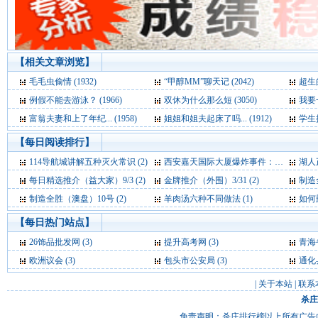
【相关文章浏览】
毛毛虫偷情 (1932)
“甲醇MM”聊天记 (2042)
超生的
例假不能去游泳？ (1966)
双休为什么那么短 (3050)
我要一
富翁夫妻和上了年纪... (1958)
姐姐和姐夫起床了吗... (1912)
学生把
【每日阅读排行】
114导航城讲解五种灭火常识 (2)
西安嘉天国际大厦爆炸事件：基本确定为液化气爆炸 (2)
湖人正式
每日精选推介（益大家）9/3 (2)
金牌推介（外围）3/31 (2)
制造
制造全胜（澳盘）10号 (2)
羊肉汤六种不同做法 (1)
如何
【每日热门站点】
26饰品批发网
(3)
提升高考网
(3)
青海
欧洲议会
(3)
包头市公安局
(3)
通化
|
关于本站
|
联系
杀庄
免责声明：杀庄排行榜以上所有广告