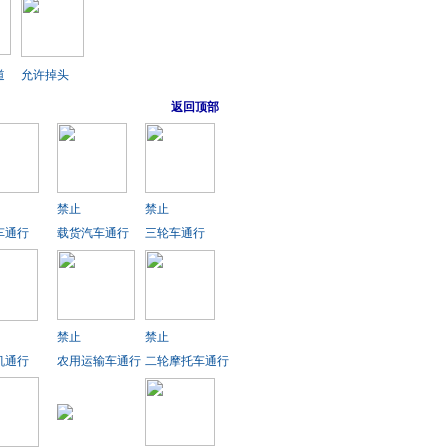
道
允许掉头
返回顶部
禁止
禁止
车通行
载货汽车通行
三轮车通行
禁止
禁止
机通行
农用运输车通行
二轮摩托车通行