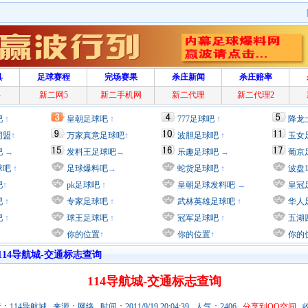
具
足球赛程
完场赛果
杀庄新闻
杀庄赔率
4
新二网5
新二手机网
新二代理
新二代理2
吧
↑
皇朝足球吧
↑
777足球吧
↑
降龙
同盟
↑
万家真意足球吧
↑
波胆足球吧
↑
玉女
吧
→
发料王足球吧
→
乐趣足球吧
→
葡京
球吧
↑
足球爆料吧
→
蛇货足球吧
↑
波盘
吧
↑
pk足球吧
↑
皇朝足球发料吧
→
皇冠
吧
↑
专家足球吧
↑
武林英雄足球吧
↑
华人
吧
↑
球王足球吧
↑
冠军足球吧
↑
五湖
你的位置
↑
你的位置
↑
你的
114导航城-交通标志查询
114导航城-交通标志查询
114导航城 来源：网络 时间：2011/9/19 20:04:39 人气：2406
分享到QQ空间