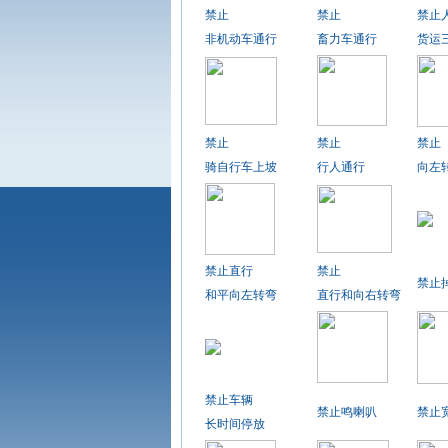
禁止
禁止
禁止
非机动车通行
畜力车通行
货运
禁止
禁止
禁止
骑自行车上坡
行人通行
向左
禁止直行
禁止
禁止
和平向左转弯
直行和向右转弯
禁止车辆
禁止鸣喇叭
禁止
长时间停放