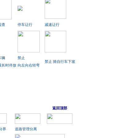
检查
停车让行
减速让行
车辆
禁止
禁止 骑自行车下坡
或长时停放
向左向右转弯
返回顶部
分界
道路管理分离