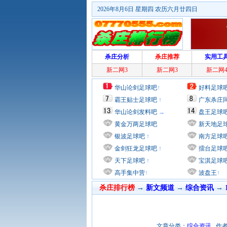
2026年8月6日 星期四 农历六月廿四日
杀庄分析
杀庄推荐
实用工
新二网3
新二网3
新二网
华山论剑足球吧
↑
好料足球
霸王贴士足球吧
↑
广东杀庄
华山论剑发料吧
→
盘王足球
黄金万两足球吧
新天地足
银波足球吧
↑
南方足球
金剑狂龙足球吧
↑
擂台足球
天下足球吧
↑
宝淇足球
高手集中营
↑
波盘王
↑
杀庄排行榜
→
新文频道
→
综合资讯
→
文章分类：
综合资讯
作者：