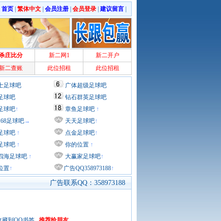
|
首页
|
繁体中文
|
会员注册
|
会员登录
|
建议留言
|
杀庄比分
新二网1
新二开户
新二查账
此位招租
此位招租
士足球吧
广体超级足球吧
足球吧
钻石群英足球吧
足球吧
↑
章鱼足球吧
↑
168足球吧
→
天天足球吧
↑
足球吧
↑
点金足球吧
↑
足球吧
↑
你的位置
↑
四海足球吧
↑
大赢家足球吧
↑
位置
↑
广告QQ358973188
↑
广告联系QQ：358973188
收藏到QQ书签
推荐给朋友