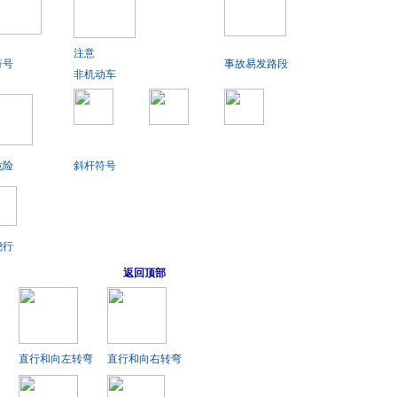
注意
符号
事故易发路段
非机动车
危险
斜杆符号
绕行
返回顶部
直行和向左转弯
直行和向右转弯