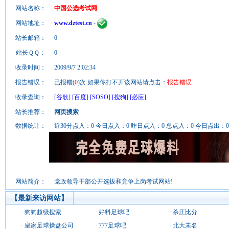
网站名称：
中国公选考试网
网站地址：
www.dztest.cn
-
站长邮箱：
0
站长ＱＱ：
0
收录时间：
2009/9/7 2:02:34
报告错误：
已报错(
0
)次 如果你打不开该网站请点击：
报告错误
收录查询：
[谷歌]
[百度]
[SOSO]
[搜狗]
[必应]
站长推荐：
网页搜索
数据统计：
近30分点入：0 今日点入：0 昨日点入：0 总点入：0 今日点出：0 
网站简介：
党政领导干部公开选拔和竞争上岗考试网站!
【最新来访网站】
·
狗狗超级搜索
·
好料足球吧
·
杀庄比分
·
皇家足球操盘公司
·
777足球吧
·
北大未名