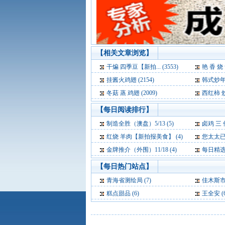
【相关文章浏览】
干煸 四季豆【新拍... (3553)
艳 香 烧 贵
挂酱火鸡翅 (2154)
韩式炒年糕
冬菇 蒸 鸡翅 (2009)
西红柿 炒鸡
【每日阅读排行】
制造全胜（澳盘）5/13 (5)
卤鸡 三 件
红烧 羊肉【新拍报美食】 (4)
您太太已经住
金牌推介（外围）11/18 (4)
每日精选推
【每日热门站点】
青海省测绘局
(7)
佳木斯
糕点甜品
(6)
王全安
(