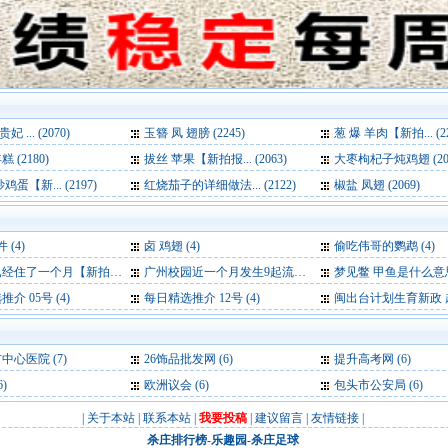
妃 ... (2070)
玉簪 凤 翅膀 (2245)
葱 爆 羊肉【新拍... (22
 (2180)
拔丝 苹果【新拍报... (2063)
大枣枸杞子炖鸡翅 (205
蛋【新... (2197)
红烧茄子的详细做法... (2122)
椒盐 凤翅 (2069)
 (4)
卤 鸡翅 (4)
偷吃伟哥的鹦鹉 (4)
了一个月【新拍报每日一笑】 (4)
广州校园近一个月发生9起流感聚集性病例 (4)
梦见鳖 甲鱼是什么意思-好不好-代表什么-
介 05号 (4)
每日精选推介 12号 (4)
闽出台计划生育新政 超生两年未被发现不
市中心医院
(7)
26饰品批发网
(6)
提升高考网
(6)
6)
欧洲议会
(6)
包头市公安局
(6)
|
关于本站
|
联系本站
|
我要投稿
|
建议留言
|
友情链接
|
杀庄排行榜
-
乐趣园
-
杀庄足球