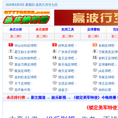
2026年8月9日 星期日 农历六月廿七日
杀庄分析
杀庄推荐
实用工具
足球赛程
完
新二网3
新二网3
新二网4
新二网5
新二
华山论剑足球吧
↑
好料足球吧
↑
皇朝足球吧
↑
霸王贴士足球吧
↑
广东杀庄同盟
↑
万家真意足球
华山论剑发料吧
→
盘王足球吧
→
发料王足球吧
黄金万两足球吧
新天地足球吧
↑
足球爆料吧
→
银波足球吧
↑
南方足球吧
↑
pk足球吧
↑
金剑狂龙足球吧
↑
擂台足球吧
↑
专家足球吧
↑
天下足球吧
↑
宝淇足球吧
↑
球王足球吧
↑
高手集中营
↑
波盘王
↑
你的位置
↑
杀庄排行榜
→
新文频道
→
娱乐影视
→
《锁定美军特使》今晚将播
《锁定美军特使