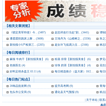
【相关文章浏览】
《锁定美军特使》今... (3497)
赵忠祥改行当起“剧... (3441)
谭咏麟
潘霜霜拒跳床上舞 ... (3608)
王珞丹为《山楂树之... (3336)
朱之文
新拍报小S产检第三... (2205)
超女许飞低调入伍 ... (2166)
林志玲
【每日阅读排行】
麻辣 牛肉干【新拍报美食】 (6)
粉蒸 排骨【新拍报美食】 (6)
梦见单峰骆
色狼医生 (4)
珍珠 奶茶【新拍报美食】 (4)
花生
好料足绝杀盘王 03.11 (4)
每日精选推介（益大家）10/20 (4)
每日精
【每日热门站点】
26饰品批发网
(9)
提升高考网
(9)
青海
包头市公安局
(9)
通化县天气预报
(9)
糕点
|
关于本站
|
联系
杀庄