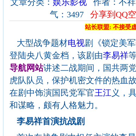
文章分类：
娱乐影视
作者：不祥 来源
气：3497
分享到QQ
站长联盟: 不接受
大型战争题材
电视
剧《锁定美军
登陆央八黄金档，该剧由
李易祥
导航网站
讲述二战期间，国共两
虎队队员，保护机密文件的热血
在剧中饰演国民党军官
王江
义，
和谋略，颇有人格魅力。
李易祥首演抗战剧