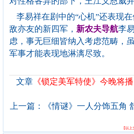
对性格各异的部下，王江义恩威并
李易祥在剧中的“心机”还表现
敌亦友的新四军，
新农夫导航
李
虑，事无巨细皆纳入考虑范畴，
军事才能表现地淋漓尽致。
文章
《锁定美军特使》今晚将播
上一篇：
《情谜》一人分饰五角 舒
【以上