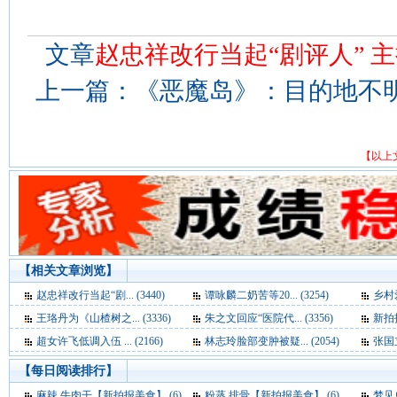
文章
赵忠祥改行当起“剧评人” 
上一篇：
《恶魔岛》：目的地不明，
【以上
【相关文章浏览】
赵忠祥改行当起“剧... (3440)
谭咏麟二奶苦等20... (3254)
乡村爱
王珞丹为《山楂树之... (3336)
朱之文回应“医院代... (3356)
新拍报
超女许飞低调入伍 ... (2166)
林志玲脸部变肿被疑... (2054)
张国立
【每日阅读排行】
麻辣 牛肉干【新拍报美食】 (6)
粉蒸 排骨【新拍报美食】 (6)
梦见单峰骆