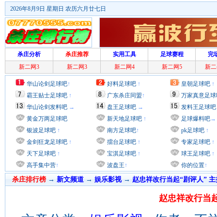
2026年8月9日 星期日 农历六月廿七日
杀庄分析
杀庄推荐
实用工具
足球赛程
完
新二网3
新二网3
新二网4
新二网5
新二
华山论剑足球吧
↑
好料足球吧
↑
皇朝足球吧
↑
霸王贴士足球吧
↑
广东杀庄同盟
↑
万家真意足球
华山论剑发料吧
→
盘王足球吧
→
发料王足球吧
黄金万两足球吧
新天地足球吧
↑
足球爆料吧
→
银波足球吧
↑
南方足球吧
↑
pk足球吧
↑
金剑狂龙足球吧
↑
擂台足球吧
↑
专家足球吧
↑
天下足球吧
↑
宝淇足球吧
↑
球王足球吧
↑
高手集中营
↑
波盘王
↑
你的位置
↑
杀庄排行榜
→
新文频道
→
娱乐影视
→
赵忠祥改行当起“剧评人” 
赵忠祥改行当起