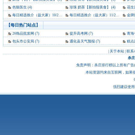
色狼医生 (4)
珍珠 奶茶【新拍报美食】 (4)
花生
每日精选推介（益大家）10/20 (4)
每日精选推介（益大家）11/24 (4)
金牌推
【每日热门站点】
26饰品批发网
(7)
提升高考网
(7)
青海
包头市公安局
(7)
通化县天气预报
(7)
糕点
|
关于本站
|
联系
杀庄
免责声明：杀庄排行榜以上所有广告
本站资源均来自互联网，如果
强烈建议使用 I