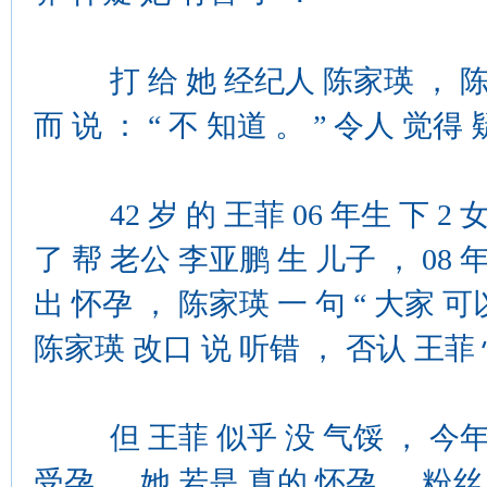
打 给 她 经纪人 陈家瑛 ， 陈家瑛
而 说 ： “ 不 知道 。 ” 令人 觉得
42 岁 的 王菲 06 年生 下 2 
了 帮 老公 李亚鹏 生 儿子 ， 08 
出 怀孕 ， 陈家瑛 一 句 “ 大家 可以
陈家瑛 改口 说 听错 ， 否认 王菲
但 王菲 似乎 没 气馁 ， 今年 5
受孕 ， 她 若是 真的 怀孕 ， 粉丝