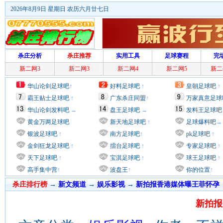
2026年8月9日 星期日 农历六月廿七日
杀庄分析
杀庄推荐
实用工具
足球赛程
完
新二网3
新二网3
新二网4
新二网5
新二
华山论剑足球吧
↑
好料足球吧
↑
皇朝足球吧
↑
霸王贴士足球吧
↑
广东杀庄同盟
↑
万家真意足球
华山论剑发料吧
→
盘王足球吧
→
发料王足球吧
黄金万两足球吧
新天地足球吧
↑
足球爆料吧
→
银波足球吧
↑
南方足球吧
↑
pk足球吧
↑
金剑狂龙足球吧
↑
擂台足球吧
↑
专家足球吧
↑
天下足球吧
↑
宝淇足球吧
↑
球王足球吧
↑
高手集中营
↑
波盘王
↑
你的位置
↑
杀庄排行榜
→
新文频道
→
娱乐影视
→
新拍报香港媒体曝王菲怀孕
新拍报