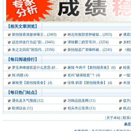
【相关文章浏览】
新拍报香港媒体曝王... (2403)
林志玲脸部变肿被疑... (2055)
潘霜霜
赵忠祥改行当起“剧... (3441)
谭咏麟二奶苦等20... (3254)
乡村爱
朱之文回应“医院代... (3356)
新拍报孟广美曝料被... (2241)
《桃姐
【每日阅读排行】
梦见单峰骆驼是什么意思-好不好-代表什么-周公解梦 (7)
麻辣 牛肉干【新拍报美食】 (6)
粉蒸
炖 鸡翅 (4)
名叫“破保险套”？ (4)
一猛
麻辣烫【新拍报美食】 (4)
珍珠 奶茶【新拍报美食】 (4)
木须 肉
【每日热门站点】
通化县天气预报
(12)
26饰品批发网
(11)
提升
欧洲议会
(11)
包头市公安局
(11)
糕点
|
关于本站
|
联系
杀庄