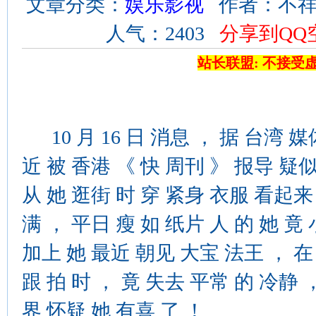
文章分类：
娱乐影视
作者：不祥 来
人气：2403
分享到QQ
站长联盟: 不接受
10 月 16 日 消息 ， 据 台湾 
近 被 香港 《 快 周刊 》 报导 疑似
从 她 逛街 时 穿 紧身 衣服 看起来
满 ， 平日 瘦 如 纸片 人 的 她 竟
加上 她 最近 朝见 大宝 法王 ， 
跟 拍 时 ， 竟 失去 平常 的 冷静 
界 怀疑 她 有喜 了 ！