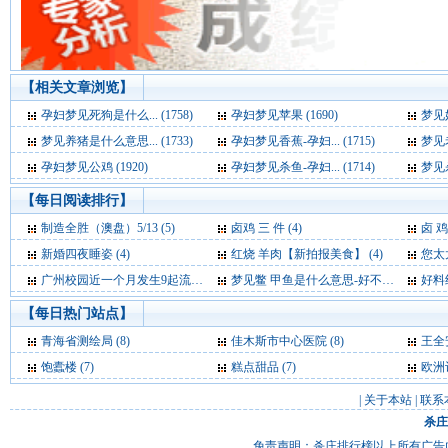
【相关文章浏览】
孕妇梦见死狗是什么... (1758)
孕妇梦见苹果 (1690)
梦见奶
梦见养猪是什么意思... (1733)
孕妇梦见香蕉-孕妇... (1715)
梦见老
孕妇梦见公鸡 (1920)
孕妇梦见杀鱼-孕妇... (1714)
梦见杀
【每日阅读排行】
制造全胜（澳盘）5/13 (5)
卤鸡 三 件 (4)
卤 鸡
新婚四夜睡姿 (4)
红烧 羊肉【新拍报美食】 (4)
您太太
广州校园近一个月发生9起流感聚集性病例 (4)
梦见鳖 甲鱼是什么意思-好不好-代表什么-周公解梦 (4)
好料绝
【每日热门站点】
青海省测绘局
(8)
佳木斯市中心医院
(8)
王全
饱蠹楼
(7)
糕点甜品
(7)
欧洲
|
关于本站
|
联系
杀庄
免责声明：杀庄排行榜以上所有广告