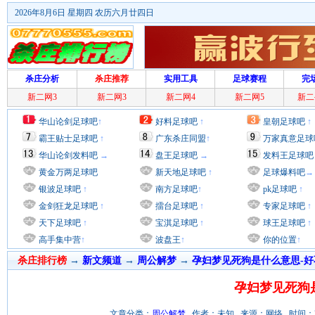
2026年8月6日 星期四 农历六月廿四日
杀庄分析
杀庄推荐
实用工具
足球赛程
完
新二网3
新二网3
新二网4
新二网5
新二
华山论剑足球吧
↑
好料足球吧
↑
皇朝足球吧
↑
霸王贴士足球吧
↑
广东杀庄同盟
↑
万家真意足球
华山论剑发料吧
→
盘王足球吧
→
发料王足球吧
黄金万两足球吧
新天地足球吧
↑
足球爆料吧
→
银波足球吧
↑
南方足球吧
↑
pk足球吧
↑
金剑狂龙足球吧
↑
擂台足球吧
↑
专家足球吧
↑
天下足球吧
↑
宝淇足球吧
↑
球王足球吧
↑
高手集中营
↑
波盘王
↑
你的位置
↑
杀庄排行榜
→
新文频道
→
周公解梦
→
孕妇梦见死狗是什么意思-好
孕妇梦见死狗
文章分类：
周公解梦
作者：未知 来源：网络 时间：2012/7