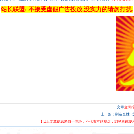
站长联盟: 不接受虚假广告投放,没实力的请勿打扰.
文章
金牌推
上一篇：
制造全胜（澳盘
【以上文章信息来自于网络，不代表本站观点，浏览者或使