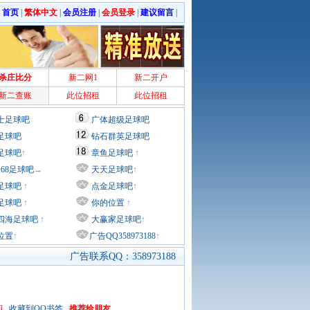
|
首页
|
繁体中文
|
会员注册
|
会员登录
|
建议留言
|
杀庄比分
新二网1
新二开户
新二查账
此位招租
此位招租
士足球吧
广体超级足球吧
足球吧
钻石群英足球吧
足球吧
↑
章鱼足球吧
↑
168足球吧
→
天天足球吧
↑
足球吧
↑
点金足球吧
↑
足球吧
↑
你的位置
↑
四海足球吧
↑
大赢家足球吧
↑
位置
↑
广告QQ358973188
↑
广告联系QQ：358973188
间
收藏到QQ书签
推荐给朋友