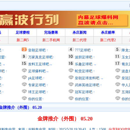
具
足球赛程
完场赛果
杀庄新闻
杀庄赔率
4
新二网5
新二手机网
新二代理
新二代理2
吧
↑
皇朝足球吧
↑
777足球吧
↑
降龙
同盟
↑
万家真意足球吧
↑
波胆足球吧
↑
玉女
吧
→
发料王足球吧
→
乐趣足球吧
→
葡京
球吧
↑
足球爆料吧
→
蛇货足球吧
↑
波盘
吧
↑
pk足球吧
↑
皇朝足球发料吧
→
皇冠
吧
↑
专家足球吧
↑
武林英雄足球吧
↑
华人
吧
↑
球王足球吧
↑
冠军足球吧
↑
五湖
你的位置
↑
你的位置
↑
你的
金牌推介（外围） 05.20
金牌推介（外围） 05.20
集中营 来源：好料集中营 时间：2015/5/20 19:39:43 人气：1508
分享到QQ空