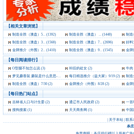
【相关文章浏览】
制造全胜（澳盘）5... (1392)
制造全胜（澳盘） ... (1448)
制造全
制造全胜（澳盘）3... (1568)
制造全胜（澳盘）7... (2696)
好料无
金牌推介（外围）2... (1410)
制造全胜（澳盘）9... (1545)
金牌推
【每日阅读排行】
O型腿不知怎么说 (3)
80后的处女 (2)
牛肉
梦见麝香鼠 麝鼠是什么意思-好不好-代表什么-周公解梦 (2)
每日精选推介（益大家）9/19 (2)
制造全
制造全胜（澳盘）7/30 (2)
金牌推介（外围）8/28 (2)
金牌
【每日热门站点】
吉林省人口与计生委
(2)
通辽市人民政府
(2)
一首
搜狗搜索
(1)
天天商务网
(1)
中国
|
关于本站
|
联系
杀庄
免责声明：杀庄排行榜以上所有广告