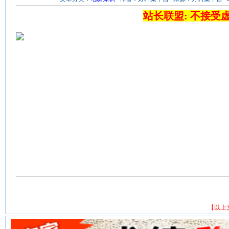
站长联盟: 不接受
【以上