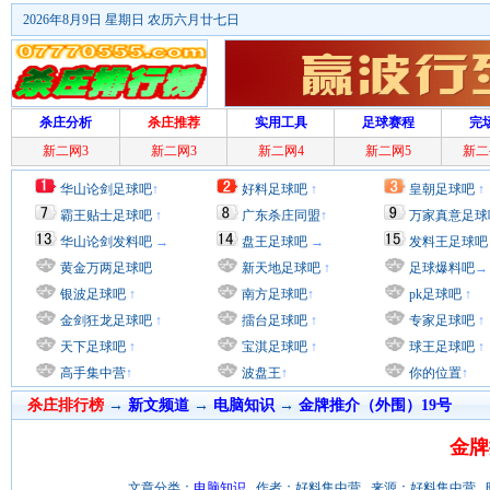
2026年8月9日 星期日 农历六月廿七日
杀庄分析
杀庄推荐
实用工具
足球赛程
完
新二网3
新二网3
新二网4
新二网5
新二
华山论剑足球吧
↑
好料足球吧
↑
皇朝足球吧
↑
霸王贴士足球吧
↑
广东杀庄同盟
↑
万家真意足球
华山论剑发料吧
→
盘王足球吧
→
发料王足球吧
黄金万两足球吧
新天地足球吧
↑
足球爆料吧
→
银波足球吧
↑
南方足球吧
↑
pk足球吧
↑
金剑狂龙足球吧
↑
擂台足球吧
↑
专家足球吧
↑
天下足球吧
↑
宝淇足球吧
↑
球王足球吧
↑
高手集中营
↑
波盘王
↑
你的位置
↑
杀庄排行榜
→
新文频道
→
电脑知识
→
金牌推介（外围）19号
金牌
文章分类：
电脑知识
作者：好料集中营 来源：好料集中营 时间：201