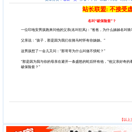
站长联盟: 不接受
名叫“破保险套”？
一位印地安男孩跑来问他的父亲(名叫狂风)：“爸爸，为什么姊姊名叫骑
父亲说：“孩子，那是因为我们在骑马时怀有你姊姊。”
这男孩想了一会儿又问：“那哥哥为什么叫做不惧蛇？”
“那是因为我与你的母亲在避开一条盛怒的蛇后怀有他，”他父亲好奇的
破保险套？”
【以上