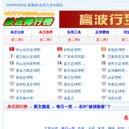
2026年8月6日 星期四 农历六月廿四日
杀庄分析
杀庄推荐
实用工具
足球赛程
完
新二网3
新二网3
新二网4
新二网5
新二
华山论剑足球吧
↑
好料足球吧
↑
皇朝足球吧
↑
霸王贴士足球吧
↑
广东杀庄同盟
↑
万家真意足球
华山论剑发料吧
→
盘王足球吧
→
发料王足球吧
黄金万两足球吧
新天地足球吧
↑
足球爆料吧
→
银波足球吧
↑
南方足球吧
↑
pk足球吧
↑
金剑狂龙足球吧
↑
擂台足球吧
↑
专家足球吧
↑
天下足球吧
↑
宝淇足球吧
↑
球王足球吧
↑
高手集中营
↑
波盘王
↑
你的位置
↑
杀庄排行榜
→
新文频道
→
每日一笑
→
名叫“破保险套”？
名
文章分类：
每日一笑
作者：不祥 来源：网络 时间：2011/9