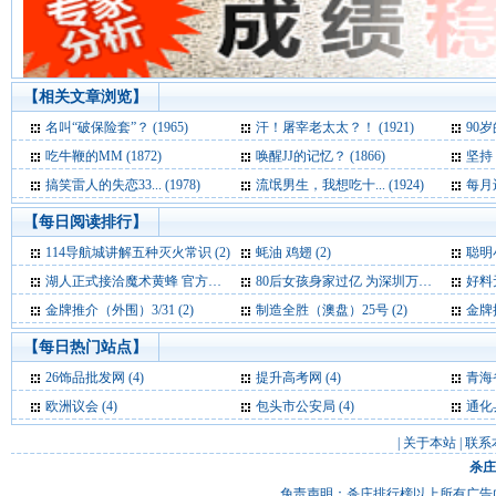
【相关文章浏览】
名叫“破保险套”？ (1965)
汗！屠宰老太太？！ (1921)
90岁
吃牛鞭的MM (1872)
唤醒JJ的记忆？ (1866)
坚持 (
搞笑雷人的失恋33... (1978)
流氓男生，我想吃十... (1924)
每月还
【每日阅读排行】
114导航城讲解五种灭火常识 (2)
蚝油 鸡翅 (2)
聪明小
湖人正式接洽魔术黄蜂 官方求购霍华德+保罗 (2)
80后女孩身家过亿 为深圳万润科技“三当家” (2)
好料无
金牌推介（外围）3/31 (2)
制造全胜（澳盘）25号 (2)
金牌
【每日热门站点】
26饰品批发网
(4)
提升高考网
(4)
青海
欧洲议会
(4)
包头市公安局
(4)
通化
|
关于本站
|
联系
杀庄
免责声明：杀庄排行榜以上所有广告