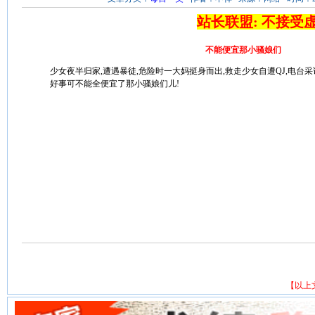
站长联盟: 不接受
不能便宜那小骚娘们
少女夜半归家,遭遇暴徒,危险时一大妈挺身而出,救走少女自遭QJ,电台
好事可不能全便宜了那小骚娘们儿!
【以上