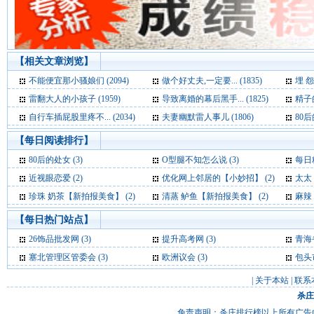
【相关文章浏览】
不能便宜那小骚娘们 (2094)
做个好丈夫,一定要... (1835)
埋 怨 
雷翻大人的小孩子 (1959)
导致离婚的幕后黑手... (1825)
精子的
自行车插屁股里疼不... (2034)
夫妻幽默雷人事儿 (1806)
80后
【每日阅读排行】
80后的处女 (3)
O型腿不知怎么说 (3)
每日精
近视眼恋爱 (2)
优化网上邻居的【小妙招】 (2)
太太
珍珠 奶茶【新拍报美食】 (2)
清蒸 鲈鱼【新拍报美食】 (2)
麻辣
【每日热门站点】
26饰品批发网
(3)
提升高考网
(3)
青海
塞北管理区管委会
(3)
欧洲议会
(3)
包头
|
关于本站
|
联系
杀庄
免责声明：杀庄排行榜以上所有广告