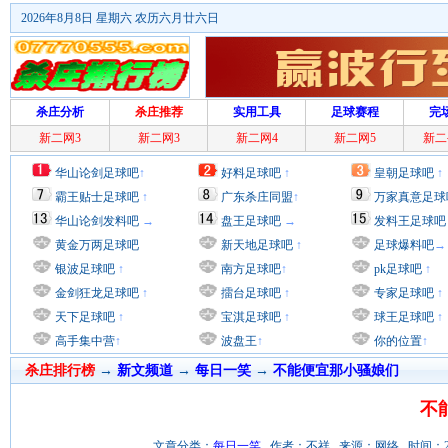
2026年8月8日 星期六 农历六月廿六日
杀庄分析
杀庄推荐
实用工具
足球赛程
完
新二网3
新二网3
新二网4
新二网5
新二
华山论剑足球吧
↑
好料足球吧
↑
皇朝足球吧
↑
霸王贴士足球吧
↑
广东杀庄同盟
↑
万家真意足球
华山论剑发料吧
→
盘王足球吧
→
发料王足球吧
黄金万两足球吧
新天地足球吧
↑
足球爆料吧
→
银波足球吧
↑
南方足球吧
↑
pk足球吧
↑
金剑狂龙足球吧
↑
擂台足球吧
↑
专家足球吧
↑
天下足球吧
↑
宝淇足球吧
↑
球王足球吧
↑
高手集中营
↑
波盘王
↑
你的位置
↑
杀庄排行榜
→
新文频道
→
每日一笑
→
不能便宜那小骚娘们
不
文章分类：
每日一笑
作者：不祥 来源：网络 时间：2011/9