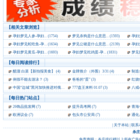
【相关文章浏览】
孕妇梦见人参-孕妇... (1754)
梦见杀狗是什么意思... (1593)
孕妇梦
孕妇梦见蛇吃鱼-孕... (1634)
梦见公猪是什么意思... (2139)
孕妇梦
孕妇梦见黄瓜-孕妇... (1693)
孕妇梦见吃鸡蛋-孕... (1831)
梦见熊
【每日阅读排行】
醋溜 白菜【新拍报美食】 (4)
金牌推介（外围）3/31 (4)
制造
例假不能去游泳？ (3)
爸爸的“蛋” (3)
红烧
中国“边城”黑河加快推进对俄农业合作 (3)
777盘王来料 01.07 (3)
八戒心
【每日热门站点】
26饰品批发网
(7)
提升高考网
(7)
青海
欧洲议会
(7)
包头市公安局
(7)
通化
|
关于本站
|
联系
杀庄
免责声明：杀庄排行榜以上所有广告