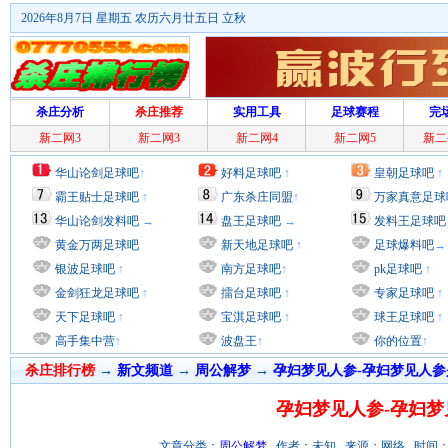
2026年8月7日 星期五 农历六月廿五日 立秋
杀庄分析
杀庄推荐
实用工具
足球赛程
完
新二网3
新二网3
新二网4
新二网5
新二
华山论剑足球吧
↑
好料足球吧
↑
皇朝足球吧
↑
霸王贴士足球吧
↑
广东杀庄同盟
↑
万家真意足球
华山论剑发料吧
→
盘王足球吧
→
发料王足球吧
黄金万两足球吧
新天地足球吧
↑
足球爆料吧
→
银波足球吧
↑
南方足球吧
↑
pk足球吧
↑
金剑狂龙足球吧
↑
擂台足球吧
↑
专家足球吧
↑
天下足球吧
↑
宝淇足球吧
↑
球王足球吧
↑
高手集中营
↑
波盘王
↑
你的位置
↑
杀庄排行榜
→
新文频道
→
周公解梦
→
孕妇梦见人参-孕妇梦见人参
孕妇梦见人参-孕妇梦
文章分类：
周公解梦
作者：未知 来源：网络 时间：2012/