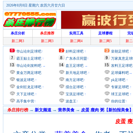
2026年8月8日 星期六 农历六月廿六日
杀庄分析
杀庄推荐
实用工具
足球赛程
完
新二网3
新二网3
新二网4
新二网5
新二
华山论剑足球吧
↑
好料足球吧
↑
皇朝足球吧
↑
霸王贴士足球吧
↑
广东杀庄同盟
↑
万家真意足球
华山论剑发料吧
→
盘王足球吧
→
发料王足球吧
黄金万两足球吧
新天地足球吧
↑
足球爆料吧
→
银波足球吧
↑
南方足球吧
↑
pk足球吧
↑
金剑狂龙足球吧
↑
擂台足球吧
↑
专家足球吧
↑
天下足球吧
↑
宝淇足球吧
↑
球王足球吧
↑
高手集中营
↑
波盘王
↑
你的位置
↑
杀庄排行榜
→
新文频道
→
营养美食
→
皮蛋 瘦肉 粥【新拍报美食
皮蛋 