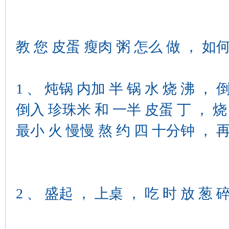
教 您 皮蛋 瘦肉 粥 怎么 做 ， 如何
1 、 炖锅 内加 半 锅 水 烧 沸 ，
倒入 珍珠米 和 一半 皮蛋 丁 ， 烧 
最小 火 慢慢 熬 约 四 十分钟 ， 再
2 、 盛起 ， 上桌 ， 吃 时 放 葱 