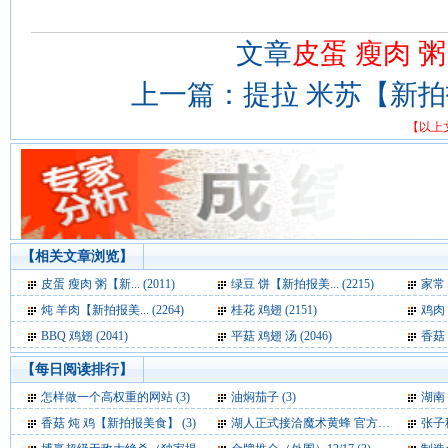
文章
皮蛋 瘦肉 
上一篇：
提拉 米苏【新
【以上
【相关文章浏览】
皮蛋 瘦肉 粥【新... (2011)
绿豆 饼【新拍报美... (2215)
家常 
炖 羊肉【新拍报美... (2264)
桂花 鸡翅 (2151)
鸡肉 
BBQ 鸡翅 (2041)
平菇 鸡翅 汤 (2046)
香菇 
【每日阅读排行】
怎样做一个高权重的网站 (3)
油焖茄子 (3)
湖南 
香菇 炖 鸡【新拍报美食】 (3)
湖人正式接洽魔术黄蜂 官方求购霍华德+保罗 (3)
张子秋：