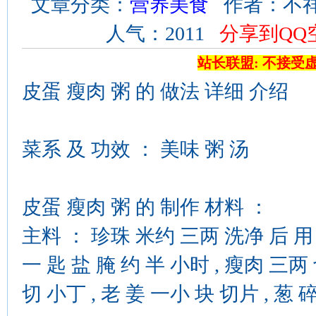
文章分类：
营养美食
作者：不祥 来
人气：2011
分享到QQ
站长联盟: 不接受
皮蛋 瘦肉 粥 的 做法 详细 介绍
菜系 及 功效 ： 美味 粥 汤
皮蛋 瘦肉 粥 的 制作 材料 ：
主料 ： 珍珠 米约 三两 洗净 后 用 
一 匙 盐 腌 约 半 小时 , 瘦肉 三两 
切 小丁 , 老 姜 一小 块 切片 , 葱 