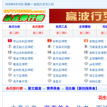
2026年8月10日 星期一 农历六月廿八日
杀庄分析
杀庄推荐
实用工具
足球赛程
完
新二网3
新二网3
新二网4
新二网5
新二
华山论剑足球吧
↑
好料足球吧
↑
皇朝足球吧
↑
霸王贴士足球吧
↑
广东杀庄同盟
↑
万家真意足球
华山论剑发料吧
→
盘王足球吧
→
发料王足球吧
黄金万两足球吧
新天地足球吧
↑
足球爆料吧
→
银波足球吧
↑
南方足球吧
↑
pk足球吧
↑
金剑狂龙足球吧
↑
擂台足球吧
↑
专家足球吧
↑
天下足球吧
↑
宝淇足球吧
↑
球王足球吧
↑
高手集中营
↑
波盘王
↑
你的位置
↑
杀庄排行榜
→
新文频道
→
营养美食
→
花生酱【新拍报美食】
花生