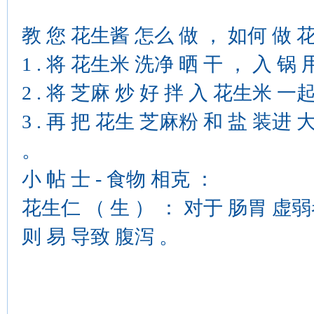
教 您 花生酱 怎么 做 ， 如何 做 
1 . 将 花生米 洗净 晒 干 ， 入 锅
2 . 将 芝麻 炒 好 拌 入 花生米 一
3 . 再 把 花生 芝麻粉 和 盐 装进 
。
小 帖 士 - 食物 相克 ：
花生仁 （ 生 ） ： 对于 肠胃 虚弱
则 易 导致 腹泻 。