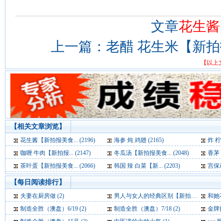
文章
花生酱
上一篇：
老醋 花生米【新
【以上
【相关文章浏览】
花生酱【新拍报美食... (2196)
海参 炖 鸡翅 (2165)
炸 柠
咖喱 牛肉【新拍报... (2147)
冬瓜汤【新拍报美食... (2048)
香茅 
茶叶蛋【新拍报美食... (2066)
韩国 辣 白菜【新... (2203)
宫保鸡
【每日阅读排行】
夫妻在厨房做 (2)
男人与女人的经典区别【新拍报每日一笑】 (2)
和她不
制造全胜（澳盘）6/19 (2)
制造全胜（澳盘）7/18 (2)
金牌