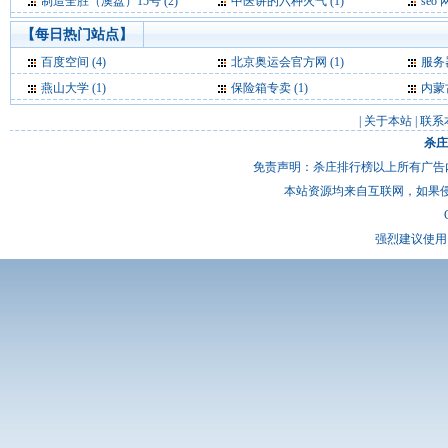
制造全胜（澳盘）15号 (2)
中医讲的六种火气 (1)
seo 网
【每日热门站点】
百度空间
(4)
北京奥运会官方网
(1)
服务
燕山大学
(1)
保险箱专卖
(1)
内蒙
|
关于本站
|
联系
杀庄
免责声明：杀庄排行榜以上所有广告
本站资源均来自互联网，如果
强烈建议使用 I