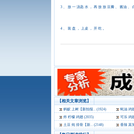
3 、 放 一 汤匙 水 ， 再 放 放 豆瓣 、 酱油 、
4 、 装 盘 ， 上桌 ， 开 吃 。
【相关文章浏览】
蚂蚁 上树【新拍报... (1924)
蚝油 鸡翅 
炸 柠檬 鸡翅 (2035)
可乐 鸡翅
土豆 炖 排骨【新... (2148)
香辣 莴笋 