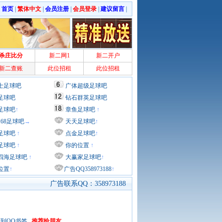
|
首页
|
繁体中文
|
会员注册
|
会员登录
|
建议留言
|
杀庄比分
新二网1
新二开户
新二查账
此位招租
此位招租
士足球吧
广体超级足球吧
足球吧
钻石群英足球吧
足球吧
↑
章鱼足球吧
↑
168足球吧
→
天天足球吧
↑
足球吧
↑
点金足球吧
↑
足球吧
↑
你的位置
↑
四海足球吧
↑
大赢家足球吧
↑
位置
↑
广告QQ358973188
↑
广告联系QQ：358973188
到QQ书签
推荐给朋友