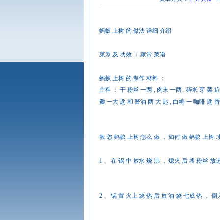
蚂蚁 上树 的 做法 详细 介绍
菜系 及 功效 ： 家常 菜谱
蚂蚁 上树 的 制作 材料 ：
主料 ： 干 粉丝 一两 , 肉末 一两 , 碎米 芽 菜 近 一
瓣 一大 匙 和 酱油 两 大 匙 , 白糖 一 咖啡 匙 
教 您 蚂蚁 上树 怎么 做 ， 如何 做 蚂蚁 上树 
1 、 在 锅 中 放水 烧 沸 ， 熄火 后 将 粉丝 
2 、 锅 置 火上 烧 热 后 放 油 烧 七成 热 ， 