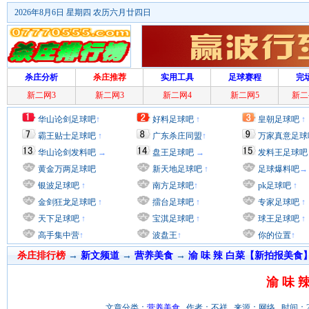
2026年8月6日 星期四 农历六月廿四日
杀庄分析
杀庄推荐
实用工具
足球赛程
完
新二网3
新二网3
新二网4
新二网5
新二
华山论剑足球吧
↑
好料足球吧
↑
皇朝足球吧
↑
霸王贴士足球吧
↑
广东杀庄同盟
↑
万家真意足球
华山论剑发料吧
→
盘王足球吧
→
发料王足球吧
黄金万两足球吧
新天地足球吧
↑
足球爆料吧
→
银波足球吧
↑
南方足球吧
↑
pk足球吧
↑
金剑狂龙足球吧
↑
擂台足球吧
↑
专家足球吧
↑
天下足球吧
↑
宝淇足球吧
↑
球王足球吧
↑
高手集中营
↑
波盘王
↑
你的位置
↑
杀庄排行榜
→
新文频道
→
营养美食
→
渝 味 辣 白菜【新拍报美食
渝 味 
文章分类：
营养美食
作者：不祥 来源：网络 时间：2011/1