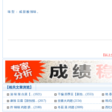
味 型 ： 咸 甜 酸 辣味 。
【以上
【相关文章浏览】
渝 味 辣 白菜【... (1921)
干煸 四季豆【新拍... (3553)
艳 香 
麻辣 豆腐【新拍报... (2017)
挂酱火鸡翅 (2154)
韩式炒
炸 铜锤 鸡翅 膀... (2180)
冬菇 蒸 鸡翅 (2009)
西红柿