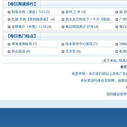
【每日阅读排行】
制造全胜（澳盘）5/13 (5)
卤鸡 三 件 (4)
卤 鸡
红烧 羊肉【新拍报美食】 (4)
您太太已经住了一个月【新拍报每日一笑】 (4)
广州校园
金牌推介（外围）11/18 (4)
每日精选推介 05号 (4)
每日精
【每日热门站点】
青海省测绘局
(7)
佳木斯市中心医院
(7)
26
糕点甜品
(6)
王全安
(6)
欧洲
|
关于本站
|
联系
杀庄
免责声明：杀庄排行榜以上所有广告
本站资源均来自互联网，如果
强烈建议使用 I