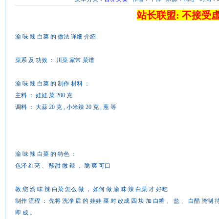
站长联盟: 不接受
渝 味 辣 白菜 的 做法 详细 介绍
菜系 及 功效 ： 川菜 家常 菜谱
渝 味 辣 白菜 的 制作 材料 ：
主料 ： 娃娃 菜 200 克
调料 ： 大蒜 20 克 , 小米辣 20 克 , 葱 等
渝 味 辣 白菜 的 特色 ：
色泽 红亮 、 酸甜 微 辣 ， 脆 爽 可口
教 您 渝 味 辣 白菜 怎么 做 ， 如何 做 渝 味 辣 白菜 才 好吃
制作 流程 ： 先将 洗净 后 的 娃娃 菜 对 改成 四 块 加 白糖 、 盐 、 白醋 腌制 待
即 成 。