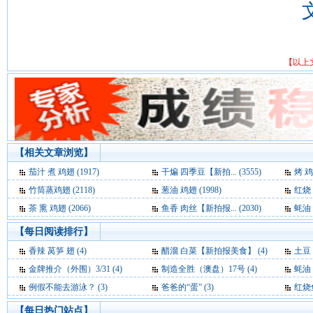
【以上
【相关文章浏览】
茄汁 煮 鸡翅 (1917)
干煸 四季豆【新拍... (3555)
烤 鸡翅
竹筒蒸鸡翅 (2118)
葱油 鸡翅 (1998)
红烧 
茶 熏 鸡翅 (2066)
鱼香 肉丝【新拍报... (2030)
蚝油 
【每日阅读排行】
香辣 莴笋 翅 (4)
醋溜 白菜【新拍报美食】 (4)
土豆
金牌推介（外围）3/31 (4)
制造全胜（澳盘）17号 (4)
蚝油 
例假不能去游泳？ (3)
爸爸的“蛋” (3)
红烧
【每日热门站点】