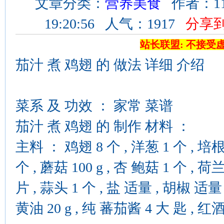
文章分类：
营养美食
作者：11
19:20:56 人气：1917
分享
站长联盟: 不接受
茄汁 煮 鸡翅 的 做法 详细 介绍
菜系 及 功效 ： 家常 菜谱
茄汁 煮 鸡翅 的 制作 材料 ：
主料 ： 鸡翅 8 个 , 洋葱 1 个 , 培根
个 , 蘑菇 100 g , 杏 鲍菇 1 个 , 
片 , 蒜头 1 个 , 盐 适量 , 胡椒 适量 
黄油 20 g , 纯 蕃茄酱 4 大 匙 , 红酒