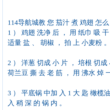
114导航城教 您 茄汁 煮 鸡翅 怎么
1 ） 鸡翅 洗净 后 ， 用 纸巾 吸 干
适量 盐 、 胡椒 ， 拍 上 小麦粉 
2 ） 洋葱 切成 小 片 ， 培根 切成
荷兰豆 撕 去 老 筋 ， 用 沸水 焯 
3 ） 平底锅 中加 入 1 大 匙 橄榄油
入 稍 深 的 锅 内 。