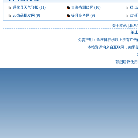
通化县天气预报
(11)
青海省测绘局
(10)
糕点
26饰品批发网
(9)
提升高考网
(9)
欧洲
|
关于本站
|
联系
杀庄
免责声明：杀庄排行榜以上所有广告
本站资源均来自互联网，如果
强烈建议使用 I