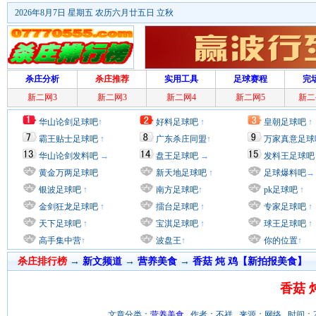
2026年8月7日 星期五 农历六月廿五日 立秋
杀庄分析
杀庄推荐
实用工具
足球赛程
完
新二网3
新二网3
新二网4
新二网5
新二
华山论剑足球吧
↑
好料足球吧
↑
皇朝足球吧
↑
霸王贴士足球吧
↑
广东杀庄同盟
↑
万家真意足球
华山论剑发料吧
→
盘王足球吧
→
发料王足球吧
黄金万两足球吧
新天地足球吧
↑
足球爆料吧
→
银波足球吧
↑
南方足球吧
↑
pk足球吧
↑
金剑狂龙足球吧
↑
擂台足球吧
↑
专家足球吧
↑
天下足球吧
↑
宝淇足球吧
↑
球王足球吧
↑
高手集中营
↑
波盘王
↑
你的位置
↑
杀庄排行榜
→
新文频道
→
营养美食
→
香菇 炖 鸡【新拍报美食】
香菇 
文章分类：
营养美食
作者：不祥 来源：网络 时间：2011/1