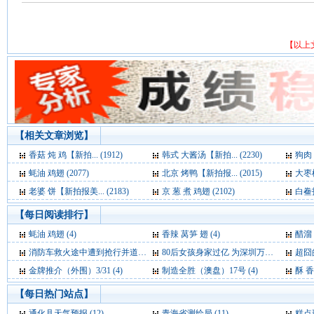
【以上
【相关文章浏览】
香菇 炖 鸡【新拍... (1912)
韩式 大酱汤【新拍... (2230)
狗肉 
蚝油 鸡翅 (2077)
北京 烤鸭【新拍报... (2015)
大枣枸
老婆 饼【新拍报美... (2183)
京 葱 煮 鸡翅 (2102)
白鲞扣
【每日阅读排行】
蚝油 鸡翅 (4)
香辣 莴笋 翅 (4)
醋溜
消防车救火途中遭到抢行并道 网友大呼“震惊” (4)
80后女孩身家过亿 为深圳万润科技“三当家” (4)
超囧
金牌推介（外围）3/31 (4)
制造全胜（澳盘）17号 (4)
酥 香
【每日热门站点】
通化县天气预报
(12)
青海省测绘局
(11)
糕点