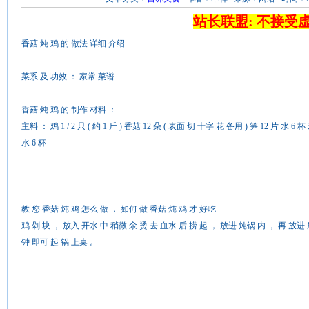
站长联盟: 不接受
香菇 炖 鸡 的 做法 详细 介绍
菜系 及 功效 ： 家常 菜谱
香菇 炖 鸡 的 制作 材料 ：
主料 ： 鸡 1 / 2 只 ( 约 1 斤 ) 香菇 12 朵 ( 表面 切 十字 花 备用 ) 笋 12 片 水 6 杯
水 6 杯
教 您 香菇 炖 鸡 怎么 做 ， 如何 做 香菇 炖 鸡 才 好吃
鸡 剁 块 ， 放入 开水 中 稍微 氽 烫 去 血水 后 捞 起 ， 放进 炖锅 内 ， 再 放进 所
钟 即可 起 锅 上桌 。